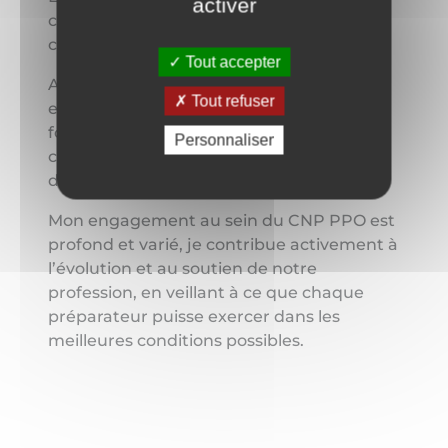
activer
création du CNP PPO, j’ai été très vite
convaincue.
Tout accepter
Aujourd’hui, grâce à mes multiples
Tout refuser
expériences, notamment en tant que
formatrice, je peux apporter mes
Personnaliser
compétences pour déployer les missions
du CNP PPO.
Mon engagement au sein du CNP PPO est
profond et varié, je contribue activement à
l’évolution et au soutien de notre
profession, en veillant à ce que chaque
préparateur puisse exercer dans les
meilleures conditions possibles.