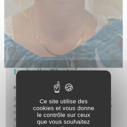
Isabelle Chataigner
Membre active du CNPPPO
Je suis Isabelle CHATAIGNIER, préparatrice
Ce site utilise des
en pharmacie depuis 1995. Le syndicat m’a
cookies et vous donne
très rapidement intéressée, et je me suis
le contrôle sur ceux
impliquée dans différentes commissions.
que vous souhaitez
Lorsqu’Arielle nous a présenté le projet de