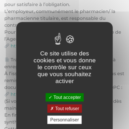
pour satisfaire à l’obligation.
L’employeur, communément le pharmacien/ la
pharmacienne titulaire, est responsable du
contrôle du respect de cette obligation.
Pour choisir vos actions, rendez-vous sur le site de
l’Agence nationale du DPC :
https://www.agencedpc.fr/
Ce site utilise des
cookies et vous donne
Traçabilité : pensez à créer votre compte et à
le contrôle sur ceux
enregistrer vos actions
que vous souhaitez
À l’issue de chaque action, une attestation vous est
activer
remise. Pensez à les enregistrer dans votre
document de traçabilité sur votre espace ANDPC :
https://lnkd.in/e7x9yWWT
Tout accepter
(Si vous n’avez pas encore de compte, créez le dès
maintenant.)
Tout refuser
En fin de triennale, vous pourrez éditer une
Personnaliser
synthèse complète de vos actions réalisées.
Cette synthèse est à présenter à votre